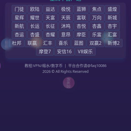
首页
公司背景
企业新闻
产品应用
沟通我们
服务政策