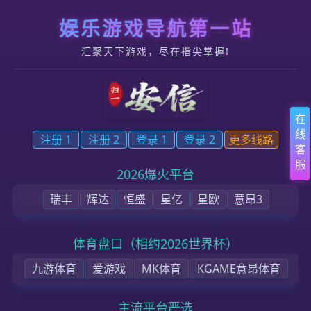
跳转到内容
申请创建安信14账号
首页
公司背景
企业新闻
产品应用
沟通我们
服务政策